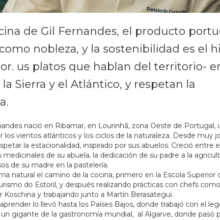
ocina de Gil Fernandes, el producto port
 como nobleza, y la sostenibilidad es el h
r. us platos que hablan del territorio- e
 la Sierra y el Atlántico, y respetan la
a.
rnandes nació en Ribamar, en Lourinhã, zona Oeste de Portugal, u
los vientos atlánticos y los ciclos de la naturaleza. Desde muy 
spetar la estacionalidad, inspirado por sus abuelos. Creció entre 
s medicinales de su abuela, la dedicación de su padre a la agricult
sos de su madre en la pastelería.
ma natural el camino de la cocina, primero en la Escola Superior 
urismo do Estoril, y después realizando prácticas con chefs como
r Koschina y trabajando junto a Martín Berasategui.
prender lo llevó hasta los Países Bajos, donde trabajó con el le
 un gigante de la gastronomía mundial, al Algarve, donde pasó p