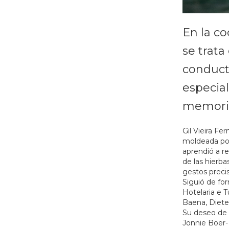
En la c
se trata
conducto
especial
memori
Gil Vieira Fe
moldeada por 
aprendió a re
de las hierba
gestos preci
Siguió de for
Hotelaria e T
Baena, Diete
Su deseo de a
Jonnie Boer-