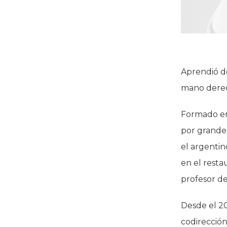
Aprendió de
mano derech
Formado en 
por grandes
el argenti
en el resta
profesor de
Desde el 20
codirección