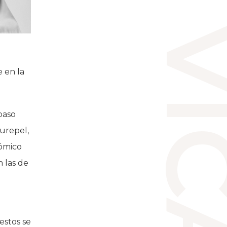
PABLO VI
 en la
 paso
urepel,
nómico
 las de
estos se