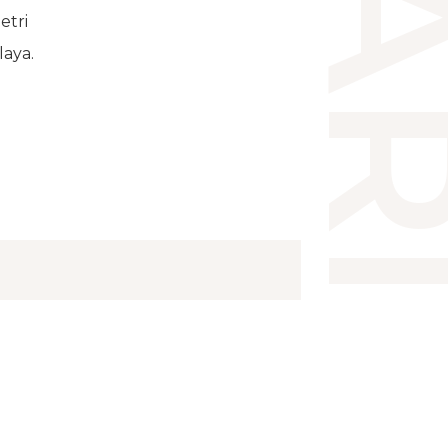
etri
laya.