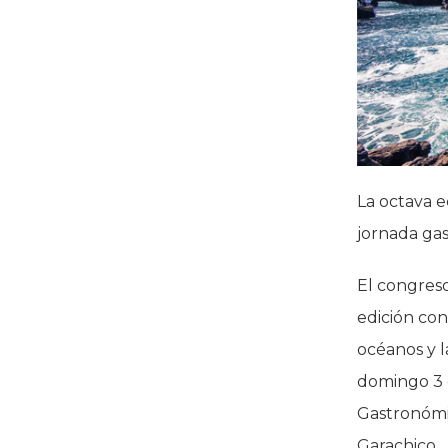
La octava 
jornada ga
El congres
edición con
océanos y l
domingo 3 d
Gastronómi
Garachico.