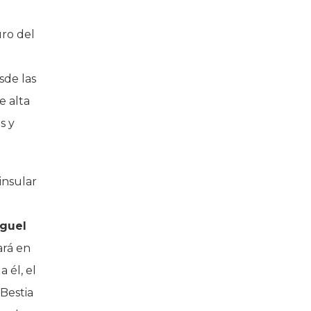
uro del
sde las
e alta
s y
insular
guel
ará en
 él, el
 Bestia