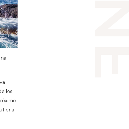
una
ava
de los
próximo
 Feria