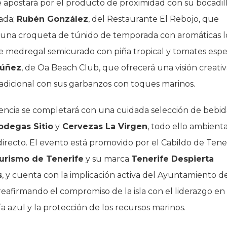
 apostará por el producto de proximidad con su bocadil
ada;
Rubén González
, del Restaurante El Rebojo, que
 una croqueta de túnido de temporada con aromáticas l
e medregal semicurado con piña tropical y tomates espe
Núñez
, de Oa Beach Club, que ofrecerá una visión creativ
radicional con sus garbanzos con toques marinos.
encia se completará con una cuidada selección de bebid
odegas Sitio
y
Cervezas La Virgen
, todo ello ambient
irecto. El evento está promovido por el Cabildo de Tener
urismo de Tenerife
y su marca
Tenerife Despierta
s
, y cuenta con la implicación activa del Ayuntamiento d
reafirmando el compromiso de la isla con el liderazgo en 
 azul y la protección de los recursos marinos.