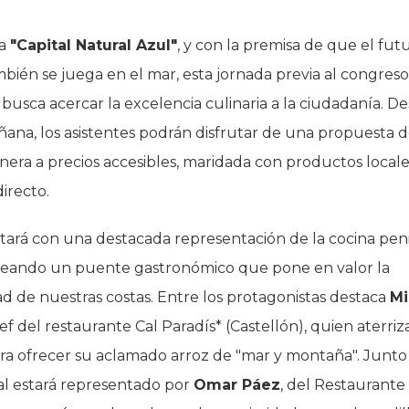
ma
"Capital Natural Azul"
, y con la premisa de que el fut
bién se juega en el mar, esta jornada previa al congreso
 busca acercar la excelencia culinaria a la ciudadanía. De
ñana, los asistentes podrán disfrutar de una propuesta d
nera a precios accesibles, maridada con productos locale
irecto.
ntará con una destacada representación de la cocina pen
 creando un puente gastronómico que pone en valor la
ad de nuestras costas. Entre los protagonistas destaca
Mi
hef del restaurante Cal Paradís* (Castellón), quien aterriz
ra ofrecer su aclamado arroz de "mar y montaña". Junto a
al estará representado por
Omar Páez
, del Restaurante