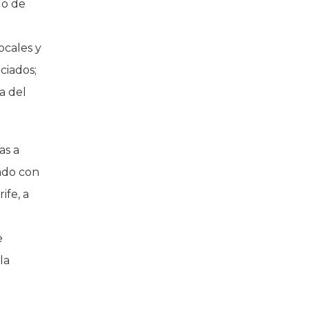
lo de
ocales y
ciados;
a del
as a
ado con
ife, a
e
la