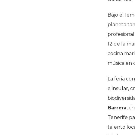
Bajo el le
planeta tam
profesional
12 de la ma
cocina mari
música en d
La feria co
e insular,
biodiversid
Barrera
, c
Tenerife pa
talento loc