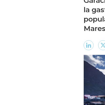
Garac
la ga
popula
Mares