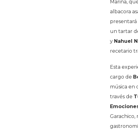
Marina, que
albacora as
presentará
un tartar d
y
Nahuel 
recetario t
Esta experi
cargo de
B
música en d
través de
T
Emocione
Garachico, 
gastronomía