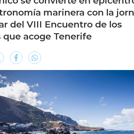
hico se convierte en epicentr
stronomía marinera con la jor
r del VIII Encuentro de los
 que acoge Tenerife