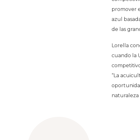
promover e
azul basada
de las gran
Lorella con
cuando la U
competitivo
“La acuicu
oportunida
naturaleza