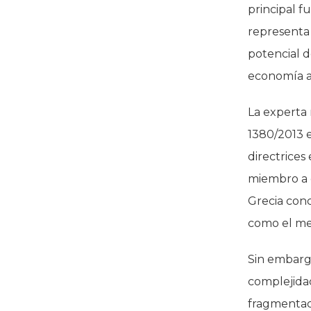
principal f
representa 
potencial d
economía a
La experta
1380/2013 e
directrices
miembro a e
Grecia conc
como el meji
Sin embargo
complejidad
fragmentac