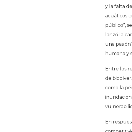
y la falta 
acuáticos c
público”, s
lanzó la ca
una pasión
humana y so
Entre los r
de biodiver
como la pér
inundacione
vulnerabili
En respuesta
competitivi