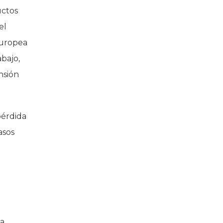
uctos
el
 Europea
bajo,
nsión
pérdida
asos
a,