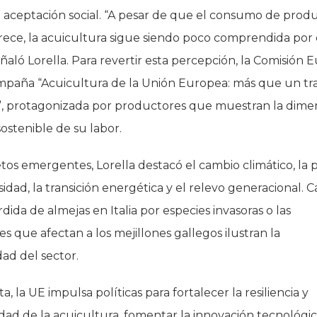
de aceptación social. “A pesar de que el consumo de prod
rece, la acuicultura sigue siendo poco comprendida por 
eñaló Lorella. Para revertir esta percepción, la Comisión
mpaña “Acuicultura de la Unión Europea: más que un tra
”, protagonizada por productores que muestran la dime
stenible de su labor.
etos emergentes, Lorella destacó el cambio climático, la 
sidad, la transición energética y el relevo generacional. C
dida de almejas en Italia por especies invasoras o las
s que afectan a los mejillones gallegos ilustran la
dad del sector.
, la UE impulsa políticas para fortalecer la resiliencia y
dad de la acuicultura, fomentar la innovación tecnológic