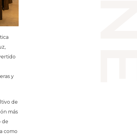
tica
uz,
vertido
eras y
ltivo de
ión más
o de
ca como