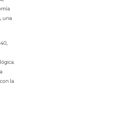
omía
s, una
040,
lógica.
a
con la