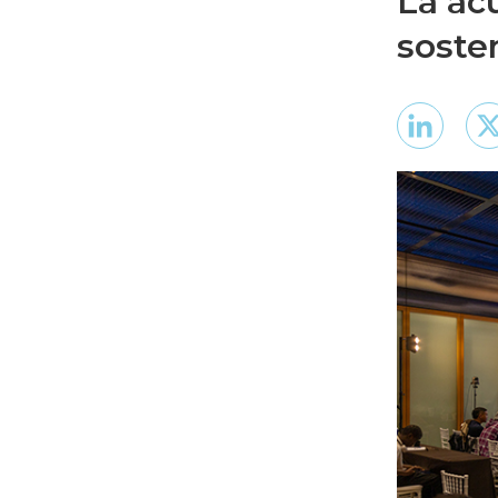
La acu
soste