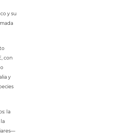
co y su
lamada
to
E, con
do
lia y
pecies
s: la
 la
iares—