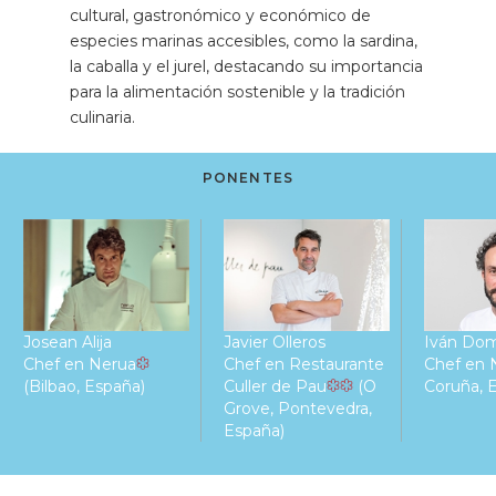
cultural, gastronómico y económico de
especies marinas accesibles, como la sardina,
la caballa y el jurel, destacando su importancia
para la alimentación sostenible y la tradición
culinaria.
PONENTES
Josean Alija
Javier Olleros
Iván Do
Chef en Nerua
Chef en Restaurante
Chef en 
(Bilbao, España)
Culler de Pau
(O
Coruña, 
Grove, Pontevedra,
España)