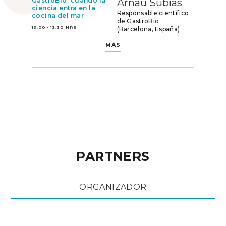
GastroBio: cuando la
Arnau Subías
ciencia entra en la
Responsable científico
cocina del mar
de GastroBio
13:00 - 13:30 HRS
(Barcelona, España)
MÁS
PARTNERS
ORGANIZADOR