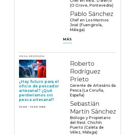
Chef en Rest. D’Berto
(O Grove, Pontevedra)
Pablo Sánchez
Chef en Los Marinos
José (Fuengirola,
Málaga)
MÁS
MESA REDONDA
Roberto
Rodríguez
Prieto
¿Hay futuro para el
Gerente de Artesáns da
oficio de pescador
Pesca (La Coruña,
artesanal? ¿Qué
España)
perderíamos sin
pesca artesanal?
Sebastián
16:00 - 16:30 HRS
Martín Sánchez
Biólogo y Propietario
del Rest. Chichín
Puerto (Caleta de
Vélez, Málaga)