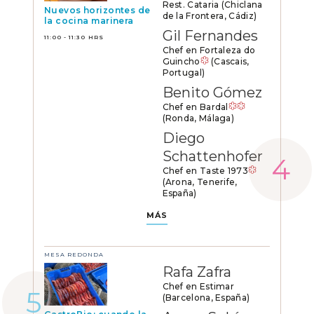
Rest. Cataria (Chiclana
Nuevos horizontes de
de la Frontera, Cádiz)
la cocina marinera
Gil Fernandes
11:00 - 11:30 HRS
Chef en Fortaleza do
Guincho
(Cascais,
Portugal)
Benito Gómez
Chef en Bardal
(Ronda, Málaga)
Diego
Schattenhofer
Chef en Taste 1973
(Arona, Tenerife,
España)
MÁS
MESA REDONDA
Rafa Zafra
Chef en Estimar
(Barcelona, España)