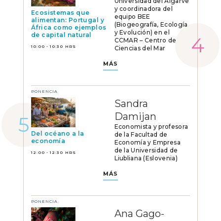
Universidad del Algarve
y coordinadora del
Ecosistemas que
equipo BEE
alimentan: Portugal y
(Biogeografía, Ecología
África como ejemplos
y Evolución) en el
de capital natural
CCMAR – Centro de
10:00 - 10:30 HRS
Ciencias del Mar
MÁS
PONENCIA
Sandra
Damijan
Economista y profesora
Del océano a la
de la Facultad de
economía
Economía y Empresa
de la Universidad de
12:00 - 12:30 HRS
Liubliana (Eslovenia)
MÁS
PONENCIA
Ana Gago-