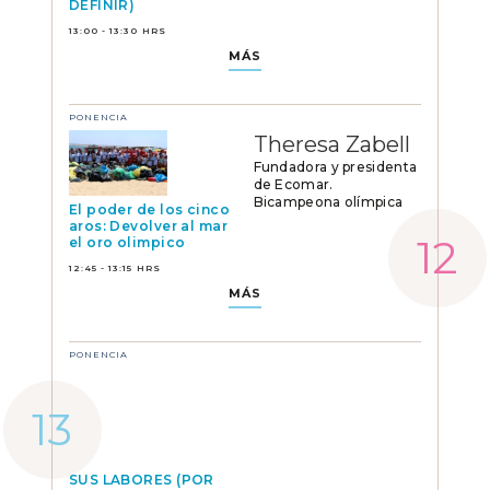
DEFINIR)
13:00 - 13:30 HRS
MÁS
PONENCIA
Theresa Zabell
Fundadora y presidenta
de Ecomar.
Bicampeona olímpica
El poder de los cinco
aros: Devolver al mar
el oro olimpico
12:45 - 13:15 HRS
MÁS
PONENCIA
SUS LABORES (POR