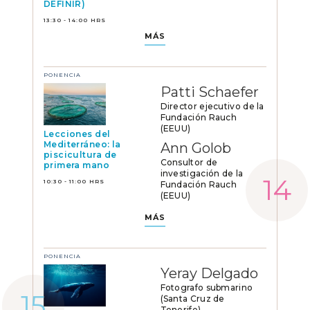
DEFINIR)
13:30 - 14:00 HRS
MÁS
PONENCIA
Patti Schaefer
Director ejecutivo de la
Fundación Rauch
(EEUU)
Lecciones del
Mediterráneo: la
Ann Golob
piscicultura de
Consultor de
primera mano
investigación de la
10:30 - 11:00 HRS
Fundación Rauch
(EEUU)
MÁS
PONENCIA
Yeray Delgado
Fotografo submarino
(Santa Cruz de
Tenerife)