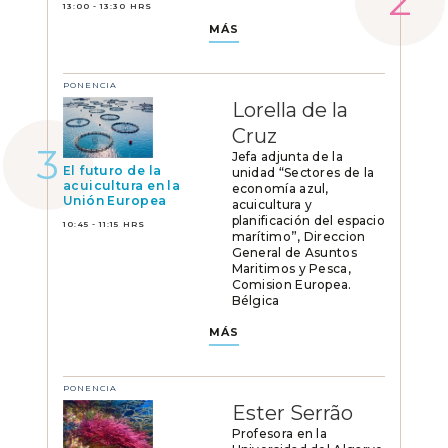
13:00 - 13:30 HRS
MÁS
PONENCIA
Lorella de la
Cruz
Jefa adjunta de la
El futuro de la
unidad “Sectores de la
acuicultura en la
economía azul,
Unión Europea
acuicultura y
planificación del espacio
10:45 - 11:15 HRS
marítimo”, Direccion
General de Asuntos
Maritimos y Pesca,
Comision Europea.
Bélgica
MÁS
PONENCIA
Ester Serrão
Profesora en la