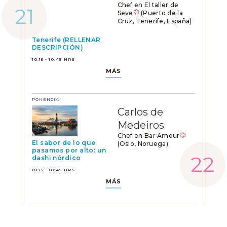
Chef en El taller de
Seve
(Puerto de la
Cruz, Tenerife, España)
Tenerife (RELLENAR
DESCRIPCIÓN)
10:15 - 10:45 HRS
MÁS
PONENCIA
Carlos de
Medeiros
Chef en Bar Amour
El sabor de lo que
(Oslo, Noruega)
pasamos por alto: un
dashi nórdico
10:15 - 10:45 HRS
MÁS