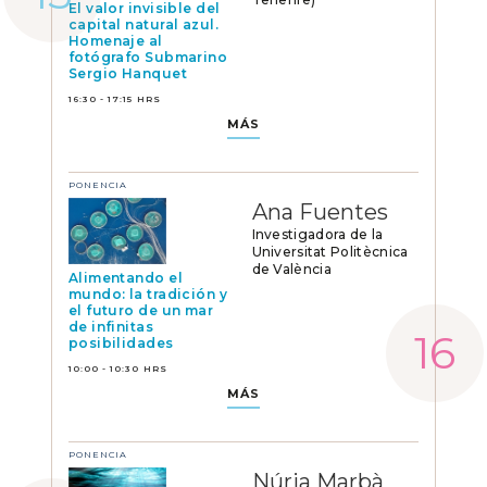
El valor invisible del
capital natural azul.
Homenaje al
fotógrafo Submarino
Sergio Hanquet
16:30 - 17:15 HRS
MÁS
PONENCIA
Ana Fuentes
Investigadora de la
Universitat Politècnica
de València
Alimentando el
mundo: la tradición y
el futuro de un mar
de infinitas
posibilidades
10:00 - 10:30 HRS
MÁS
PONENCIA
Núria Marbà