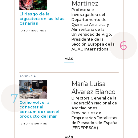
Martínez
Profesora e
El riesgo de la
Investigadora del
ciguatera en las Islas
Departamento de
Canarias
Química Analítica y
Alimentaria de la
10:30 - 11:00 HRS
Universidad de Vigo,
Presidente de la
Sección Europea de la
AOAC International
MÁS
PONENCIA
María Luisa
Álvarez Blanco
Directora General de la
Cómo volver a
Federación Nacional de
conectar al
Asociaciones
consumidor con el
Provinciales de
producto del mar
Empresarios Detallistas
de Pescados de España
12:30 - 13:00 HRS
(FEDEPESCA)
MÁS