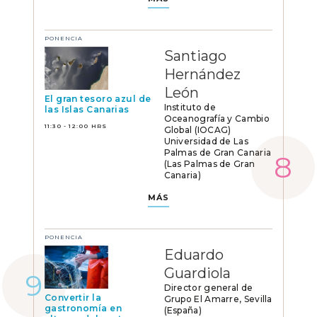
PONENCIA
Santiago
Hernández
León
El gran tesoro azul de
Instituto de
las Islas Canarias
Oceanografía y Cambio
11:30 - 12:00 HRS
Global (IOCAG)
Universidad de Las
Palmas de Gran Canaria
(Las Palmas de Gran
Canaria)
MÁS
PONENCIA
Eduardo
Guardiola
Director general de
Convertir la
Grupo El Amarre, Sevilla
gastronomía en
(España)