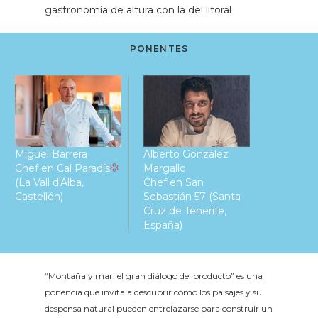
gastronomía de altura con la del litoral
PONENTES
Miguel Barrera
Alberto González
Chef en Cal Paradís
Margallo
(La Vall d'Alba,
Chef en San
Castellón)
Sebastián 57 (Santa
Cruz de Tenerife,
España)
“Montaña y mar: el gran diálogo del producto” es una
ponencia que invita a descubrir cómo los paisajes y su
despensa natural pueden entrelazarse para construir un