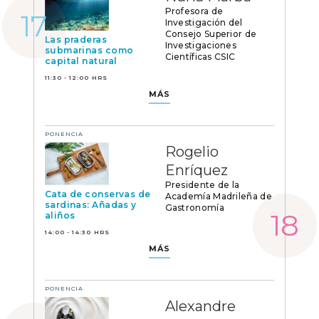
Profesora de
Investigación del
Consejo Superior de
Las praderas
Investigaciones
submarinas como
Científicas CSIC
capital natural
11:30 - 12:00 HRS
MÁS
PONENCIA
Rogelio
Enríquez
Presidente de la
Cata de conservas de
Academía Madrileña de
sardinas: Añadas y
Gastronomía
aliños
14:00 - 14:30 HRS
MÁS
PONENCIA
Alexandre