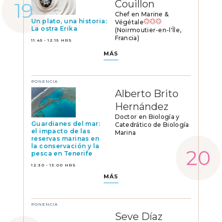
Couillon
Chef en Marine &
Un plato, una historia:
Végétale
La ostra Erika
(Noirmoutier-en-l'Île,
Francia)
11:45 - 12:15 HRS
MÁS
PONENCIA
Alberto Brito
Hernández
Doctor en Biología y
Guardianes del mar:
Catedrático de Biología
el impacto de las
Marina
reservas marinas en
la conservación y la
pesca en Tenerife
12:30 - 13:00 HRS
MÁS
PONENCIA
Seve Díaz