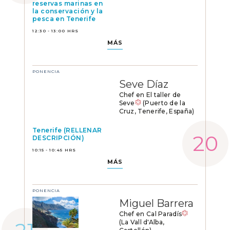
reservas marinas en
la conservación y la
pesca en Tenerife
12:30 - 13:00 HRS
MÁS
PONENCIA
Seve Díaz
Chef en El taller de
Seve
(Puerto de la
Cruz, Tenerife, España)
Tenerife (RELLENAR
DESCRIPCIÓN)
10:15 - 10:45 HRS
MÁS
PONENCIA
Miguel Barrera
Chef en Cal Paradís
(La Vall d'Alba,