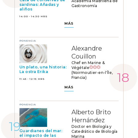
Academía Madrileña de
sardinas: Añadas y
Gastronomía
aliños
14:00 - 14:30 HRS
MÁS
PONENCIA
Alexandre
Couillon
Chef en Marine &
Un plato, una historia:
Végétale
La ostra Erika
(Noirmoutier-en-l'Île,
Francia)
11:45 - 12:15 HRS
MÁS
PONENCIA
Alberto Brito
Hernández
Doctor en Biología y
Guardianes del mar:
Catedrático de Biología
el impacto de las
Marina