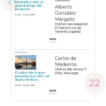
Castellón)
Montaña y mar: el
gran dialogo del
Alberto
producto
González
11:00 - 11:30 HRS
Margallo
Chef en San Sebastián
57 (Santa Cruz de
Tenerife, España)
MÁS
PONENCIA
Carlos de
Medeiros
Chef en Bar Amour
El sabor de lo que
(Oslo, Noruega)
pasamos por alto: un
dashi nórdico
10:15 - 10:45 HRS
MÁS