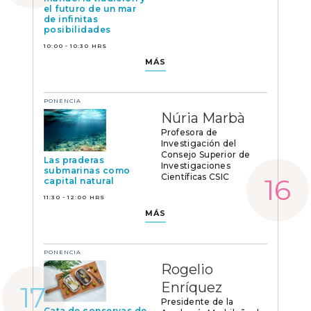
el futuro de un mar
de infinitas
posibilidades
10:00 - 10:30 HRS
MÁS
PONENCIA
Núria Marbà
Profesora de
Investigación del
Consejo Superior de
Las praderas
Investigaciones
submarinas como
Científicas CSIC
capital natural
11:30 - 12:00 HRS
MÁS
PONENCIA
Rogelio
Enríquez
Presidente de la
Cata de conservas de