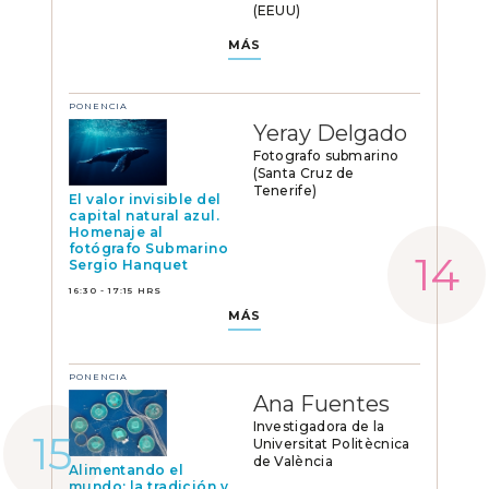
(EEUU)
MÁS
PONENCIA
Yeray Delgado
Fotografo submarino
(Santa Cruz de
Tenerife)
El valor invisible del
capital natural azul.
Homenaje al
fotógrafo Submarino
Sergio Hanquet
16:30 - 17:15 HRS
MÁS
PONENCIA
Ana Fuentes
Investigadora de la
Universitat Politècnica
de València
Alimentando el
mundo: la tradición y