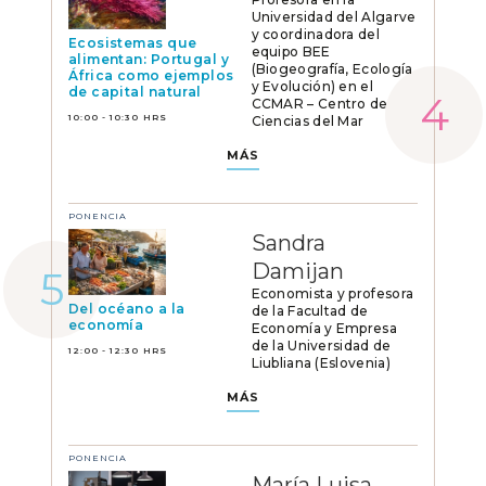
Universidad del Algarve
y coordinadora del
Ecosistemas que
equipo BEE
alimentan: Portugal y
(Biogeografía, Ecología
África como ejemplos
y Evolución) en el
de capital natural
CCMAR – Centro de
10:00 - 10:30 HRS
Ciencias del Mar
MÁS
PONENCIA
Sandra
Damijan
Economista y profesora
Del océano a la
de la Facultad de
economía
Economía y Empresa
de la Universidad de
12:00 - 12:30 HRS
Liubliana (Eslovenia)
MÁS
PONENCIA
María Luisa