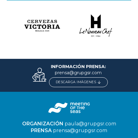
INFORMACIÓN PRENSA:
prensa@grupgsr.com
DESCARGA IMÁGENES
ORGANIZACIÓN
paula@grupgsr.com
PRENSA
prensa@grupgsr.com