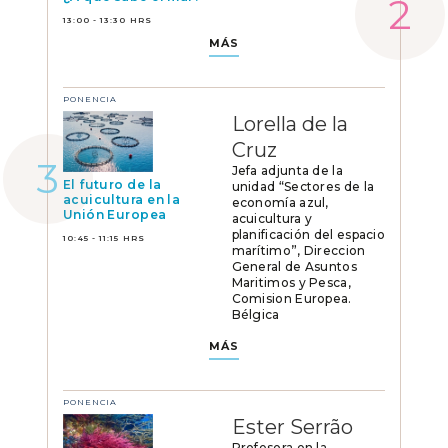
13:00 - 13:30 HRS
MÁS
PONENCIA
Lorella de la
Cruz
Jefa adjunta de la
El futuro de la
unidad “Sectores de la
acuicultura en la
economía azul,
Unión Europea
acuicultura y
planificación del espacio
10:45 - 11:15 HRS
marítimo”, Direccion
General de Asuntos
Maritimos y Pesca,
Comision Europea.
Bélgica
MÁS
PONENCIA
Ester Serrão
Profesora en la