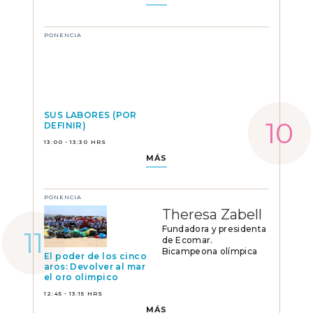
PONENCIA
SUS LABORES (POR
DEFINIR)
13:00 - 13:30 HRS
MÁS
PONENCIA
Theresa Zabell
Fundadora y presidenta
de Ecomar.
Bicampeona olímpica
El poder de los cinco
aros: Devolver al mar
el oro olimpico
12:45 - 13:15 HRS
MÁS