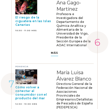
Ana Gago-
Martínez
Profesora e
El riesgo de la
Investigadora del
ciguatera en las Islas
Departamento de
Canarias
Química Analítica y
Alimentaria de la
10:30 - 11:00 HRS
Universidad de Vigo,
Presidente de la
Sección Europea de la
AOAC International
MÁS
PONENCIA
María Luisa
Álvarez Blanco
Directora General de la
Cómo volver a
Federación Nacional de
conectar al
Asociaciones
consumidor con el
Provinciales de
producto del mar
Empresarios Detallistas
de Pescados de España
12:30 - 13:00 HRS
(FEDEPESCA)