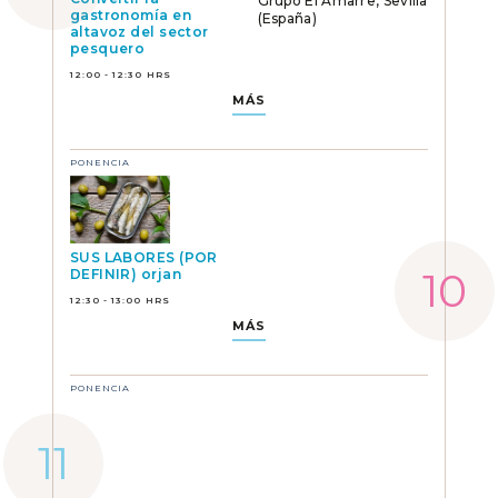
Grupo El Amarre, Sevilla
gastronomía en
(España)
altavoz del sector
pesquero
12:00 - 12:30 HRS
MÁS
PONENCIA
SUS LABORES (POR
DEFINIR) orjan
12:30 - 13:00 HRS
MÁS
PONENCIA