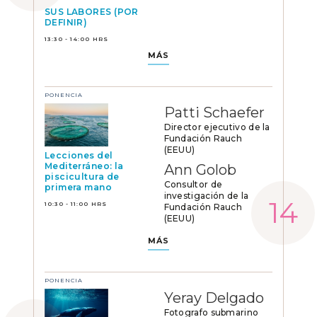
SUS LABORES (POR
DEFINIR)
13:30 - 14:00 HRS
MÁS
PONENCIA
Patti Schaefer
Director ejecutivo de la
Fundación Rauch
(EEUU)
Lecciones del
Mediterráneo: la
Ann Golob
piscicultura de
Consultor de
primera mano
investigación de la
10:30 - 11:00 HRS
Fundación Rauch
(EEUU)
MÁS
PONENCIA
Yeray Delgado
Fotografo submarino