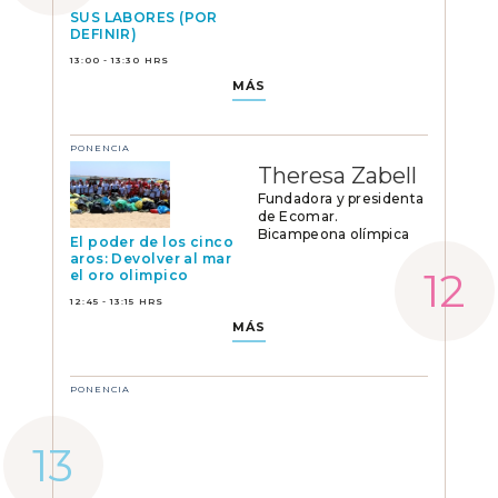
SUS LABORES (POR
DEFINIR)
13:00 - 13:30 HRS
MÁS
PONENCIA
Theresa Zabell
Fundadora y presidenta
de Ecomar.
Bicampeona olímpica
El poder de los cinco
aros: Devolver al mar
el oro olimpico
12:45 - 13:15 HRS
MÁS
PONENCIA