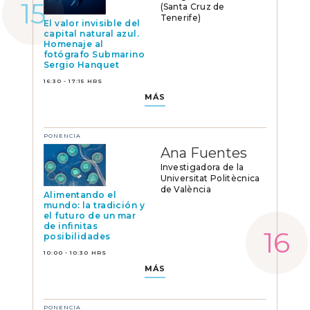
(Santa Cruz de
Tenerife)
El valor invisible del
capital natural azul.
Homenaje al
fotógrafo Submarino
Sergio Hanquet
16:30 - 17:15 HRS
MÁS
PONENCIA
Ana Fuentes
Investigadora de la
Universitat Politècnica
de València
Alimentando el
mundo: la tradición y
el futuro de un mar
de infinitas
posibilidades
10:00 - 10:30 HRS
MÁS
PONENCIA