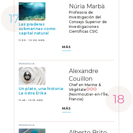
Núria Marbà
Profesora de
Investigación del
Consejo Superior de
Las praderas
Investigaciones
submarinas como
Científicas CSIC
capital natural
11:30 - 12:00 HRS
MÁS
PONENCIA
Alexandre
Couillon
Chef en Marine &
Un plato, una historia:
Végétale
La ostra Erika
(Noirmoutier-en-l'Île,
Francia)
11:45 - 12:15 HRS
MÁS
PONENCIA
Alberto Brito