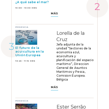
¿A qué sabe el mar?
13:00 - 13:30 HRS
MÁS
PONENCIA
Lorella de la
Cruz
Jefa adjunta de la
El futuro de la
unidad “Sectores de la
acuicultura en la
economía azul,
Unión Europea
acuicultura y
planificación del espacio
10:45 - 11:15 HRS
marítimo”, Direccion
General de Asuntos
Maritimos y Pesca,
Comision Europea.
Bélgica
MÁS
PONENCIA
Ester Serrão