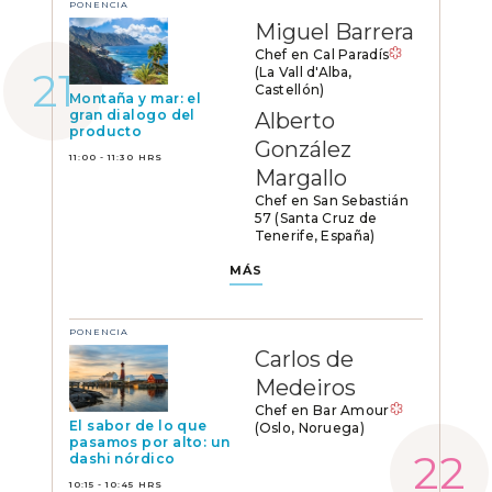
PONENCIA
Miguel Barrera
Chef en Cal Paradís
(La Vall d'Alba,
Castellón)
Montaña y mar: el
gran dialogo del
Alberto
producto
González
11:00 - 11:30 HRS
Margallo
Chef en San Sebastián
57 (Santa Cruz de
Tenerife, España)
MÁS
PONENCIA
Carlos de
Medeiros
Chef en Bar Amour
El sabor de lo que
(Oslo, Noruega)
pasamos por alto: un
dashi nórdico
10:15 - 10:45 HRS