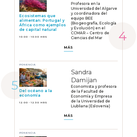
Profesora en la
Universidad del Algarve
y coordinadora del
Ecosistemas que
equipo BEE
alimentan: Portugal y
(Biogeografía, Ecología
África como ejemplos
y Evolución) en el
de capital natural
CCMAR – Centro de
10:00 - 10:30 HRS
Ciencias del Mar
MÁS
PONENCIA
Sandra
Damijan
Economista y profesora
Del océano a la
de la Facultad de
economía
Economía y Empresa
de la Universidad de
12:00 - 12:30 HRS
Liubliana (Eslovenia)
MÁS
PONENCIA