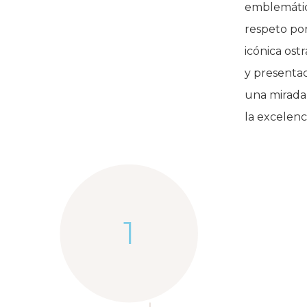
emblemático
respeto por
icónica ost
y presentac
una mirada
la excelenc