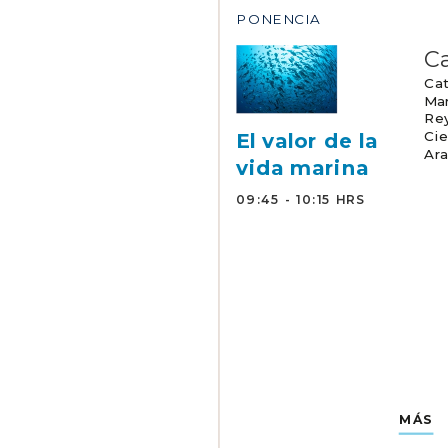
PONENCIA
Ca
Cat
Mar
Rey
Cie
El valor de la
Ara
vida marina
09:45 - 10:15 HRS
MÁS