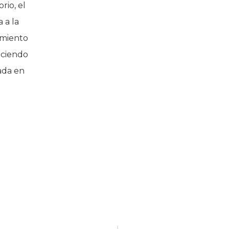
rio, el
 a la
tamiento
reciendo
ada en