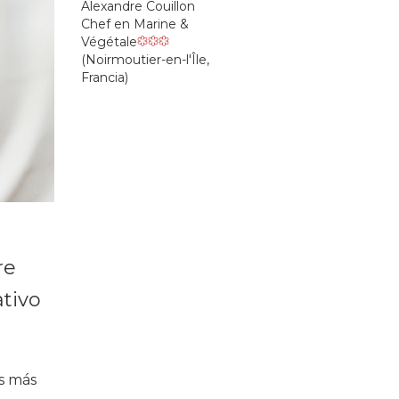
Alexandre Couillon
Chef en Marine &
Végétale
(Noirmoutier-en-l'Île,
Francia)
re
ativo
os más